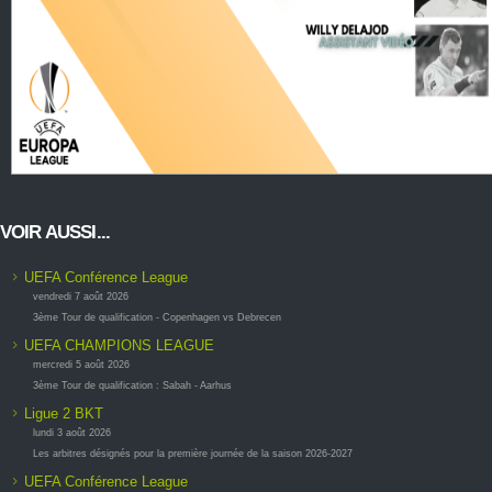
VOIR AUSSI...
UEFA Conférence League
vendredi 7 août 2026
3ème Tour de qualification - Copenhagen vs Debrecen
UEFA CHAMPIONS LEAGUE
mercredi 5 août 2026
3ème Tour de qualification : Sabah - Aarhus
Ligue 2 BKT
lundi 3 août 2026
Les arbitres désignés pour la première journée de la saison 2026-2027
UEFA Conférence League