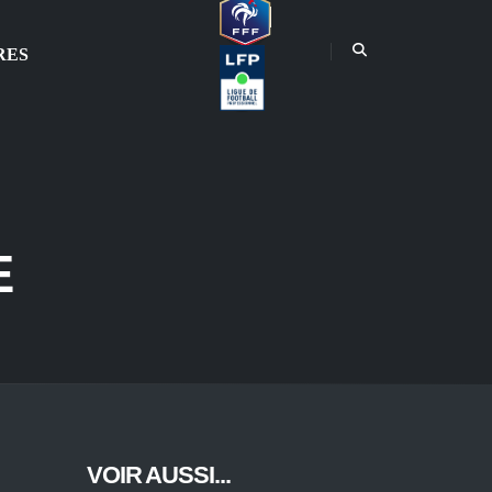
RES
E
VOIR AUSSI...